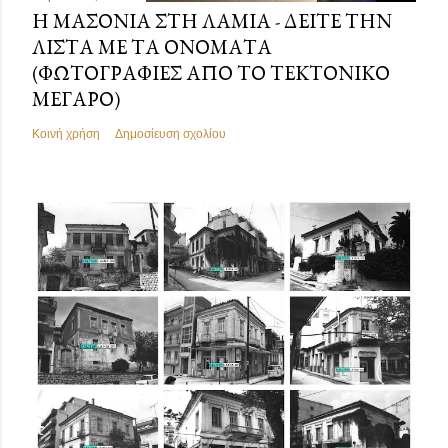
Η ΜΑΣΟΝΊΑ ΣΤΗ ΛΑΜΊΑ - ΔΕΊΤΕ ΤΗΝ
ΛΊΣΤΑ ΜΕ ΤΑ ΟΝΌΜΑΤΑ
(ΦΩΤΟΓΡΑΦΊΕΣ ΑΠΌ ΤΟ ΤΕΚΤΟΝΙΚΌ
ΜΈΓΑΡΟ)
Κοινή χρήση
Δημοσίευση σχολίου