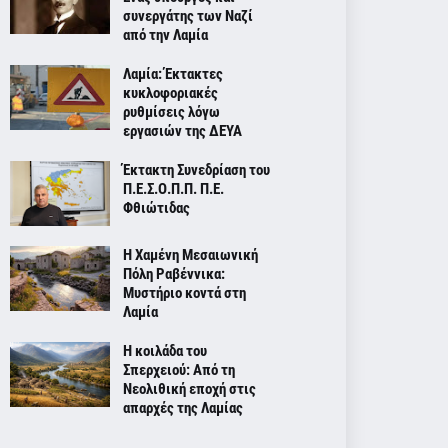
συνεργάτης των Ναζί
από την Λαμία
Λαμία: Έκτακτες
κυκλοφοριακές
ρυθμίσεις λόγω
εργασιών της ΔΕΥΑ
Έκτακτη Συνεδρίαση του
Π.Ε.Σ.Ο.Π.Π. Π.Ε.
Φθιώτιδας
Η Χαμένη Μεσαιωνική
Πόλη Ραβέννικα:
Μυστήριο κοντά στη
Λαμία
Η κοιλάδα του
Σπερχειού: Από τη
Νεολιθική εποχή στις
απαρχές της Λαμίας