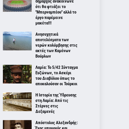
δήμαρχος ανακοίνωνε
ότι θα φτιάξει το
''Μπερναμπέου'' αλλά το
έργο παρέμεινε
μακέτα!!!
Ανησυχητικά
αποτελέσματα των
νερών κολύμβησης στις
ακτές των Καμένων
Βούρλων
Λαμία: Το 5/42 Σύνταγμα
Ευζώνων, το Ασκέρι
του Διαβόλου όπως το
αποκαλούσαν οι Τούρκοι
Η Ιστορία της Ύδρευσης
στη Λαμία: Από τις
Στέρνες στις
Δεξαμενές
Απόστολος Αλεξανδρής:
Ένας υπουργός και