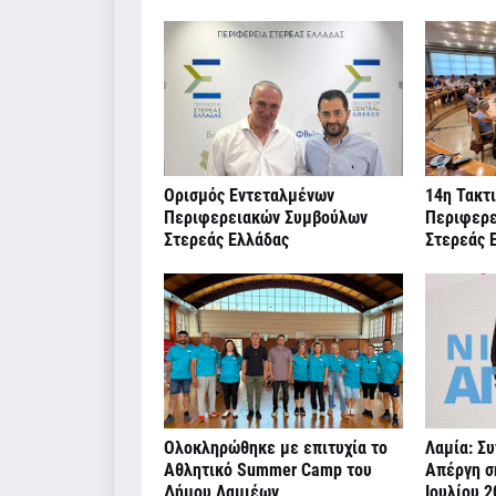
Ορισμός Εντεταλμένων
14η Τακτ
Περιφερειακών Συμβούλων
Περιφερε
Στερεάς Ελλάδας
Στερεάς 
Ολοκληρώθηκε με επιτυχία το
Λαμία: Συ
Αθλητικό Summer Camp του
Απέργη σ
Δήμου Λαμιέων
Ιουλίου 2