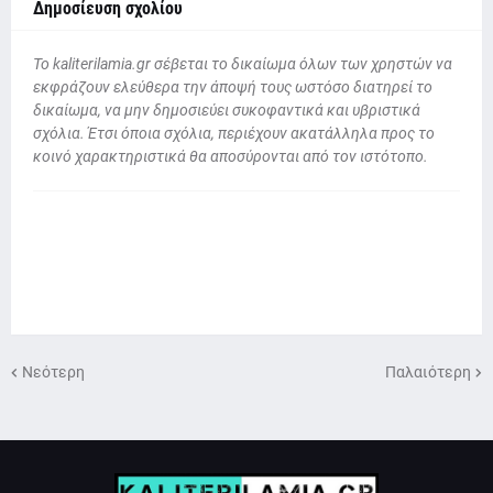
Δημοσίευση σχολίου
To kaliterilamia.gr σέβεται το δικαίωμα όλων των χρηστών να
εκφράζουν ελεύθερα την άποψή τους ωστόσο διατηρεί το
δικαίωμα, να μην δημοσιεύει συκοφαντικά και υβριστικά
σχόλια. Έτσι όποια σχόλια, περιέχουν ακατάλληλα προς το
κοινό χαρακτηριστικά θα αποσύρονται από τον ιστότοπο.
Νεότερη
Παλαιότερη