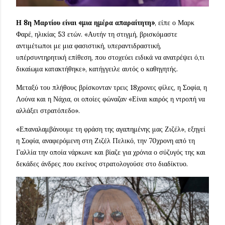
Η 8η Μαρτίου είναι «μια ημέρα απαραίτητη»
, είπε ο Μαρκ
Φαρέ, ηλικίας 53 ετών. «Αυτήν τη στιγμή, βρισκόμαστε
αντιμέτωποι με μια φασιστική, υπεραντιδραστική,
υπέρσυντηρητική επίθεση, που στοχεύει ειδικά να ανατρέψει ό,τι
δικαίωμα κατακτήθηκε», κατήγγειλε αυτός ο καθηγητής.
Μεταξύ του πλήθους βρίσκονταν τρεις 18χρονες φίλες, η Σοφία, η
Λούνα και η Νάχια, οι οποίες φώναζαν «Είναι καιρός η ντροπή να
αλλάξει στρατόπεδο».
«Επαναλαμβάνουμε τη φράση της αγαπημένης μας Ζιζέλ», εξηγεί
η Σοφία, αναφερόμενη στη Ζιζέλ Πελικό, την 70χρονη από τη
Γαλλία την οποία νάρκωνε και βίαζε για χρόνια ο σύζυγός της και
δεκάδες άνδρες που εκείνος στρατολογούσε στο διαδίκτυο.