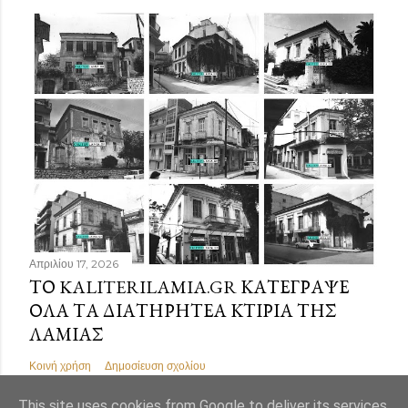
Απριλίου 17, 2026
ΤΟ KALITERILAMIA.GR ΚΑΤΈΓΡΑΨΕ
ΌΛΑ ΤΑ ΔΙΑΤΗΡΗΤΈΑ ΚΤΊΡΙΑ ΤΗΣ
ΛΑΜΊΑΣ
Κοινή χρήση
Δημοσίευση σχολίου
This site uses cookies from Google to deliver its services