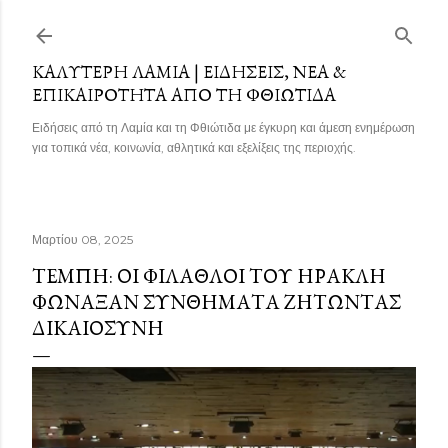
Μετάβαση στο κύριο περιεχόμενο
ΚΑΛΎΤΕΡΗ ΛΑΜΊΑ | ΕΙΔΉΣΕΙΣ, ΝΈΑ &
ΕΠΙΚΑΙΡΌΤΗΤΑ ΑΠΌ ΤΗ ΦΘΙΏΤΙΔΑ
Ειδήσεις από τη Λαμία και τη Φθιώτιδα με έγκυρη και άμεση ενημέρωση
για τοπικά νέα, κοινωνία, αθλητικά και εξελίξεις της περιοχής.
Μαρτίου 08, 2025
ΤΈΜΠΗ: ΟΙ ΦΊΛΑΘΛΟΙ ΤΟΥ ΗΡΑΚΛΉ
ΦΏΝΑΞΑΝ ΣΥΝΘΉΜΑΤΑ ΖΗΤΏΝΤΑΣ
ΔΙΚΑΙΟΣΎΝΗ