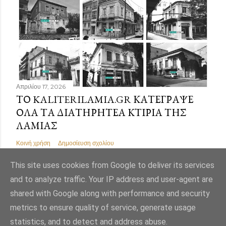
Απριλίου 17, 2026
ΤΟ KALITERILAMIA.GR ΚΑΤΈΓΡΑΨΕ
ΌΛΑ ΤΑ ΔΙΑΤΗΡΗΤΈΑ ΚΤΊΡΙΑ ΤΗΣ
ΛΑΜΊΑΣ
Κοινή χρήση
Δημοσίευση σχολίου
This site uses cookies from Google to deliver its services
and to analyze traffic. Your IP address and user-agent are
shared with Google along with performance and security
Από το Blogger
metrics to ensure quality of service, generate usage
statistics, and to detect and address abuse.
Εικόνες θέματος από
Mae Burke