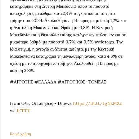
καταγράφηκε στη Δυτική Μακεδονία, όπου το ποσοστό
απασχόλησης μειώθηκε κατά 2,4% συγκριτικά με το τρίτο
τρίμηνο του 2024. Ακολούθησαν η Ήπειρος με μείωση 1,2% και
η Ανατολική Μακεδονία και Θράκη με 0,8%. Η Κεντρική
Μακεδονία και η Θεσσαλία επίσης κατέγραψαν πτώση, αν και σε
μικρότερο βαθμό, με ποσοστά 0,7% και 0,5% αντίστοιχα. Την
ίδια στιγμή, η ανεργία αυξάνεται αισθητά, με την Κεντρική
Μακεδονία να καταγράφει τη μεγαλύτερη άνοδο, κατά 4,6% σε
σχέση με το προηγούμενο τρίμηνο. Ακολουθεί η Ήπειρος με
αύξηση 3,8%.
#ΑΓΡΟΤΗΣ #ΕΛΛΑΔΑ #ΑΓΡΟΤΙΚΟΣ_ΤΟΜΕΑΣ
from Όλες Οι Ειδήσεις - Dnews
https://ift.tt/1gNxMZo
via
IFTTT
Κοινή χρήση