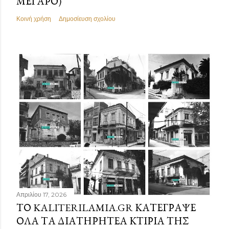
ΜΈΓΑΡΟ)
Κοινή χρήση
Δημοσίευση σχολίου
Απριλίου 17, 2026
ΤΟ KALITERILAMIA.GR ΚΑΤΈΓΡΑΨΕ
ΌΛΑ ΤΑ ΔΙΑΤΗΡΗΤΈΑ ΚΤΊΡΙΑ ΤΗΣ