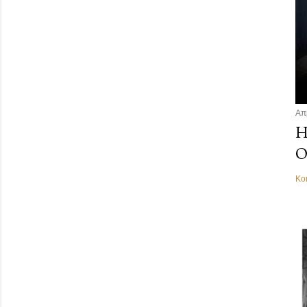
Απ
Η
Ο
Κο