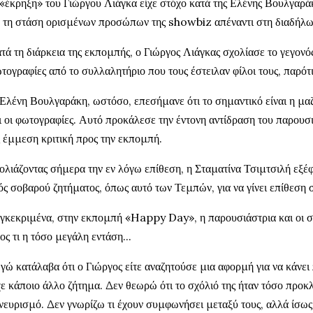
«έκρηξη» του Γιώργου Λιάγκα είχε στόχο κατά της Ελένης Βουλγαρά
 τη στάση ορισμένων προσώπων της showbiz απέναντι στη διαδήλω
τά τη διάρκεια της εκπομπής, ο Γιώργος Λιάγκας σχολίασε το γεγονό
τογραφίες από το συλλαλητήριο που τους έστειλαν φίλοι τους, παρότι ο
Ελένη Βουλγαράκη, ωστόσο, επεσήμανε ότι το σημαντικό είναι η μα
ι οι φωτογραφίες. Αυτό προκάλεσε την έντονη αντίδραση του παρουσι
 έμμεση κριτική προς την εκπομπή.
ολιάζοντας σήμερα την εν λόγω επίθεση, η Σταματίνα Τσιμτσιλή εξέφ
ός σοβαρού ζητήματος, όπως αυτό των Τεμπών, για να γίνει επίθεση 
γκεκριμένα, στην εκπομπή «Happy Day», η παρουσιάστρια και οι σ
ος τι η τόσο μεγάλη εντάση...
γώ κατάλαβα ότι ο Γιώργος είτε αναζητούσε μια αφορμή για να κάνει
χε κάποιο άλλο ζήτημα. Δεν θεωρώ ότι το σχόλιό της ήταν τόσο προκ
νευρισμό. Δεν γνωρίζω τι έχουν συμφωνήσει μεταξύ τους, αλλά ίσως