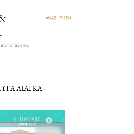
 &
ΑΝΑΖΉΤΗΣΗ
Α
ξεις της περιοχής.
ΥΓΆ ΛΙΆΓΚΑ -