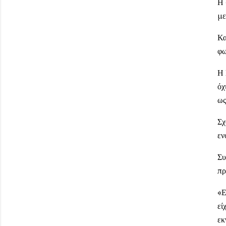
Η 
με
Κα
φω
Η 
όχ
ως
Σχ
εν
Συ
πρ
«Ε
εί
εκ