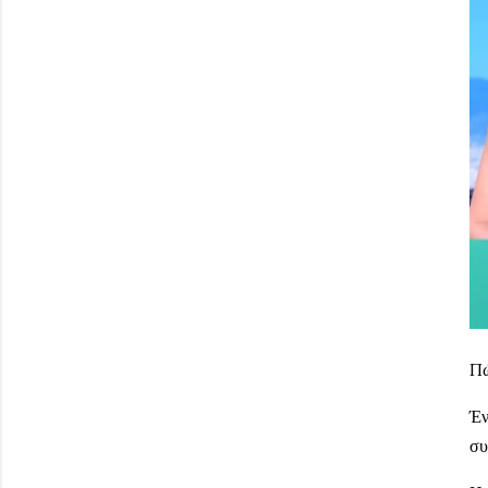
Πώ
Έν
συ