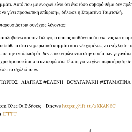
μμάτι. Αυτό που με ενοχλεί είναι ότι ένα τόσο σοβαρό θέμα δεν πρέ
α να γίνει προσωπική επίκριση», δήλωσε η Σταματίνα Τσιμτσιλή.
παρουσιάστρια συνέχισε λέγοντας:
αταλαβαίνω και τον Γιώργο, ο οποίος αισθάνεται ότι εκείνος και η 
οσπάθεια στο ενημερωτικό κομμάτι και ενδεχομένως να ενόχλησε το 
ωσε την εντύπωση ότι δεν επικεντρώνονται στην ουσία των γεγονότω
 χρησιμοποιείται μια αναφορά στα Τέμπη για να γίνει παρατήρηση σε
έσει το σχόλιό του».
ΓΙΩΡΓΟΣ_ΛΙΑΓΚΑΣ #ΕΛΕΝΗ_ΒΟΥΛΓΑΡΑΚΗ #ΣΤΑΜΑΤΙΝΑ_
om Όλες Οι Ειδήσεις - Dnews
https://ift.tt/zXKAN6C
a
IFTTT