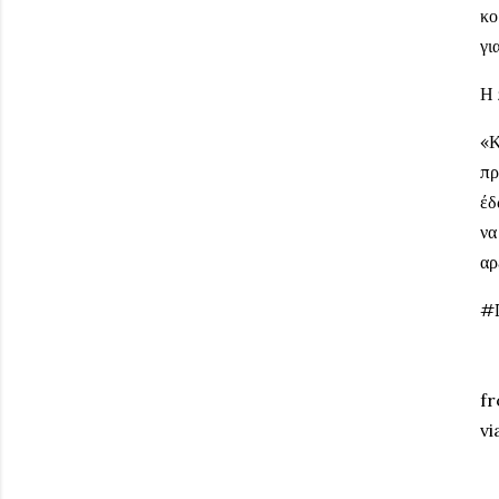
κο
γι
Η 
«Κ
πρ
έδ
να
αρ
#
fr
vi