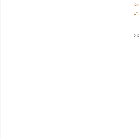
Κο
Ετι
ΣΧ