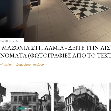
ριλίου 16, 2026
 ΜΑΣΟΝΊΑ ΣΤΗ ΛΑΜΊΑ - ΔΕΊΤΕ ΤΗΝ ΛΊΣ
ΝΌΜΑΤΑ (ΦΩΤΟΓΡΑΦΊΕΣ ΑΠΌ ΤΟ ΤΕΚ
ινή χρήση
Δημοσίευση σχολίου