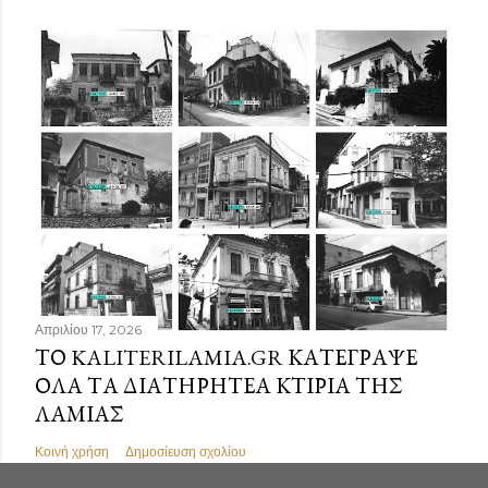
Απριλίου 17, 2026
ΤΟ KALITERILAMIA.GR ΚΑΤΈΓΡΑΨΕ
ΌΛΑ ΤΑ ΔΙΑΤΗΡΗΤΈΑ ΚΤΊΡΙΑ ΤΗΣ
ΛΑΜΊΑΣ
Κοινή χρήση
Δημοσίευση σχολίου