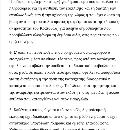
Προέδρου της Δημοκρατίας,γ) για δημοσίευμα που αποκαλύπτει
πληροφορίες για τη σύνθεση, τον εξοπλισμό και τη διάταξη των
ενόπλων δυνάμεων ή την οχύρωση της χώρας ή που έχει σκοπό τη
βίαιη ανατροπή του πολιτεύματος ή στρέφεται κατά της εδαφικής
ακεραιότητας του Κράτους,δ) για άσεμνα δημοσιεύματα που
προσβάλλουν ολοφάνερα τη δημόσια αιδώ, στις περιπτώσεις που
ορίζει ο νόμος.
4. Σ' όλες τις περιπτώσεις της προηγούμενης παραγράφου ο
εισαγγελέας, μέσα σε είκοσι τέσσερις ώρες από την κατάσχεση,
οφείλει να υποβάλει την υπόθεση στο δικαστικό συμβούλιο, και
αυτό, μέσα σε άλλες είκοσι τέσσερις ώρες, οφείλει να αποφασίσει
για τη διατήρηση ή την άρση της κατάσχεσης, διαφορετικά η
κατάσχεση αίρεται αυτοδικαίως. Τα ένδικα μέσα της έφεσης και
της αναίρεσης επιτρέπονται στον εκδότη της εφημερίδας ή άλλου
εντύπου που κατασχέθηκε και στον εισαγγελέα.
5. Καθένας ο οποίος θίγεται από ανακριβές δημοσίευμα ή
εκπομπή έχει δικαίωμα απάντησης, το δε μέσο ενημέρωσης έχει
αντιστοίχως υποχρέωση πλήρους και άμεσης επανόρθωσης.
Καθένας ο οποίος θίγεται από υβριστικό ή δυσφημιστικό