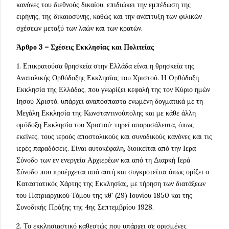
κανόνες του διεθνούς δικαίου, επιδιώκει την εμπέδωση της
ειρήνης, της δικαιοσύνης, καθώς και την ανάπτυξη των φιλικών
σχέσεων μεταξύ των λαών και των κρατών.
Άρθρο 3 – Σχέσεις Εκκλησίας και Πολιτείας
1. Επικρατούσα θρησκεία στην Ελλάδα είναι η θρησκεία της
Aνατολικής Ορθόδοξης Εκκλησίας του Xριστού. H Oρθόδοξη
Εκκλησία της Ελλάδας, που γνωρίζει κεφαλή της τον Κύριο ημών
Iησού Χριστό, υπάρχει αναπόσπαστα ενωμένη δογματικά με τη
Μεγάλη Εκκλησία της Κωνσταντινούπολης και με κάθε άλλη
ομόδοξη Εκκλησία του Xριστού· τηρεί απαρασάλευτα, όπως
εκείνες, τους ιερούς αποστολικούς και συνοδικούς κανόνες και τις
ιερές παραδόσεις. Είναι αυτοκέφαλη, διοικείται από την Iερά
Σύνοδο των εν ενεργεία Αρχιερέων και από τη Διαρκή Iερά
Σύνοδο που προέρχεται από αυτή και συγκροτείται όπως ορίζει ο
Kαταστατικός Xάρτης της Εκκλησίας, με τήρηση των διατάξεων
του Πατριαρχικού Τόμου της κθ' (29) Iουνίου 1850 και της
Συνοδικής Πράξης της 4ης Σεπτεμβρίου 1928.
2. Το εκκλησιαστικό καθεστώς που υπάρχει σε ορισμένες