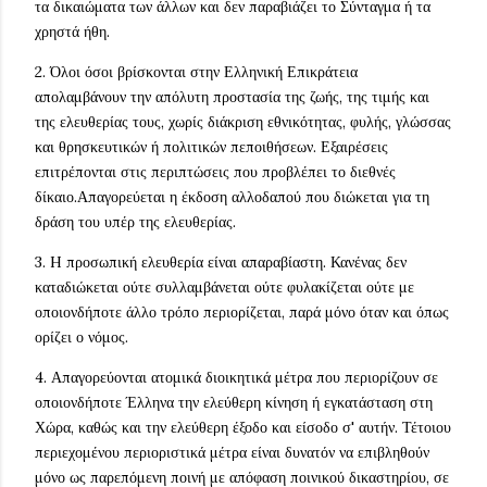
τα δικαιώματα των άλλων και δεν παραβιάζει το Σύνταγμα ή τα
χρηστά ήθη.
2. Όλοι όσοι βρίσκονται στην Ελληνική Επικράτεια
απολαμβάνουν την απόλυτη προστασία της ζωής, της τιμής και
της ελευθερίας τους, χωρίς διάκριση εθνικότητας, φυλής, γλώσσας
και θρησκευτικών ή πολιτικών πεποιθήσεων. Εξαιρέσεις
επιτρέπονται στις περιπτώσεις που προβλέπει το διεθνές
δίκαιο.Απαγορεύεται η έκδοση αλλοδαπού που διώκεται για τη
δράση του υπέρ της ελευθερίας.
3. H προσωπική ελευθερία είναι απαραβίαστη. Κανένας δεν
καταδιώκεται ούτε συλλαμβάνεται ούτε φυλακίζεται ούτε με
οποιονδήποτε άλλο τρόπο περιορίζεται, παρά μόνο όταν και όπως
ορίζει ο νόμος.
4. Απαγορεύονται ατομικά διοικητικά μέτρα που περιορίζουν σε
οποιονδήποτε Έλληνα την ελεύθερη κίνηση ή εγκατάσταση στη
Χώρα, καθώς και την ελεύθερη έξοδο και είσοδο σ' αυτήν. Τέτοιου
περιεχομένου περιοριστικά μέτρα είναι δυνατόν να επιβληθούν
μόνο ως παρεπόμενη ποινή με απόφαση ποινικού δικαστηρίου, σε