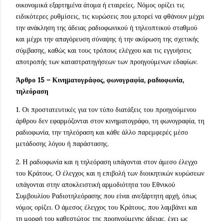
οικονομικά εξαρτημένα άτομα ή εταιρείες. Νόμος ορίζει τις
ειδικότερες ρυθμίσεις, τις κυρώσεις που μπορεί να φθάνουν μέχρι
την ανάκληση της άδειας ραδιοφωνικού ή τηλεοπτικού σταθμού
και μέχρι την απαγόρευση σύναψης ή την ακύρωση της σχετικής
σύμβασης, καθώς και τους τρόπους ελέγχου και τις εγγυήσεις
αποτροπής των καταστρατηγήσεων των προηγούμενων εδαφίων.
Άρθρο 15 – Κινηματογράφος, φωνογραφία, ραδιοφωνία,
τηλεόραση
1. Οι προστατευτικές για τον τύπο διατάξεις του προηγούμενου
άρθρου δεν εφαρμόζονται στον κινηματογράφο, τη φωνογραφία, τη
ραδιοφωνία, την τηλεόραση και κάθε άλλο παρεμφερές μέσο
μετάδοσης λόγου ή παράστασης.
2. Η ραδιοφωνία και η τηλεόραση υπάγονται στον άμεσο έλεγχο
του Κράτους. Ο έλεγχος και η επιβολή των διοικητικών κυρώσεων
υπάγονται στην αποκλειστική αρμοδιότητα του Εθνικού
Συμβουλίου Ραδιοτηλεόρασης που είναι ανεξάρτητη αρχή, όπως
νόμος ορίζει. Ο άμεσος έλεγχος του Κράτους, που λαμβάνει και
τη μορφή του καθεστώτος της προηγούμενης άδειας, έχει ως