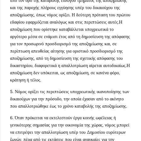
υπό τον όρο της καταβολής εύλογου τμήματος της αποζημίωσης
και της παροχής πλήρους εγγύησης υπέρ του δικαιούχου της
αποζημίωσης, όπως νόμος ορίζει. Η δεύτερη πρόταση του πρώτου
εδαφίου εφαρμόζεται αναλόγως και στις περιπτώσεις αυτές.H
αποζημίωση που ορίστηκε καταβάλλεται υποχρεωτικά το
αργότερο μέσα σε ενάμισι έτος από τη δημοσίευση της απόφασης
για τον προσωρινό προσδιορισμό της αποζημίωσης και, σε
περίπτωση απευθείας αίτησης για οριστικό προσδιορισμό της
αποζημίωσης, από τη δημοσίευση της σχετικής απόφασης του
δικαστηρίου, διαφορετικά η απαλλοτρίωση αίρεται αυτοδικαίως.H
αποζημίωση δεν υπόκειται, ως αποζημίωση, σε κανένα φόρο,
κράτηση ή τέλος.
5. Νόμος ορίζει τις περιπτώσεις υποχρεωτικής ικανοποίησης των
δικαιούχων για την πρόσοδο, την οποία έχασαν από το ακίνητο
που απαλλοτριώθηκε έως το χρόνο καταβολής της αποζημίωσης.
6. Όταν πρόκειται να εκτελεστούν έργα κοινής ωφέλειας ή
γενικότερης σημασίας για την οικονομία της χώρας, νόμος μπορεί
να επιτρέψει την απαλλοτρίωση υπέρ του Δημοσίου ευρύτερων
ζωνών, πέρα από τις εκτάσεις που είναι αναγκαίες για την