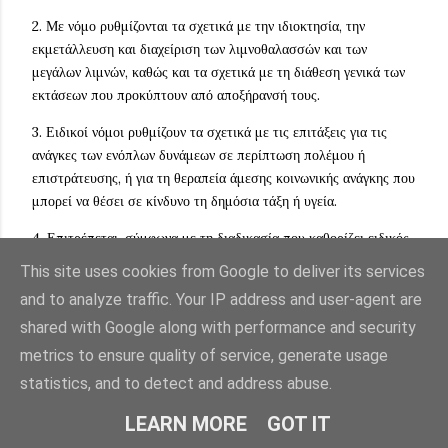
2. Με νόμο ρυθμίζονται τα σχετικά με την ιδιοκτησία, την
εκμετάλλευση και διαχείριση των λιμνοθαλασσών και των
μεγάλων λιμνών, καθώς και τα σχετικά με τη διάθεση γενικά των
εκτάσεων που προκύπτουν από αποξήρανσή τους.
3. Ειδικοί νόμοι ρυθμίζουν τα σχετικά με τις επιτάξεις για τις
ανάγκες των ενόπλων δυνάμεων σε περίπτωση πολέμου ή
επιστράτευσης, ή για τη θεραπεία άμεσης κοινωνικής ανάγκης που
μπορεί να θέσει σε κίνδυνο τη δημόσια τάξη ή υγεία.
4. Επιτρέπεται, σύμφωνα με τη διαδικασία που καθορίζει ειδικός
νόμος, ο αναδασμός αγροτικών εκτάσεων για την επωφελέστερη
This site uses cookies from Google to deliver its services
εκμετάλλευση του εδάφους, καθώς και η λήψη μέτρων για την
and to analyze traffic. Your IP address and user-agent are
αποφυγή της υπέρμετρης κατάτμησης ή για διευκόλυνση της
shared with Google along with performance and security
ανασυγκρότησης της κατατμημένης μικρής αγροτικής ιδιοκτησίας.
metrics to ensure quality of service, generate usage
5. Εκτός από τις περιπτώσεις που προβλέπονται στις
statistics, and to detect and address abuse.
προηγούμενες παραγράφους, μπορεί να προβλεφθεί με νόμο και
κάθε άλλη στέρηση της ελεύθερης χρήσης και κάρπωσης της
LEARN MORE
GOT IT
ιδιοκτησίας που απαιτείται από ιδιαίτερες περιστάσεις. Νόμος