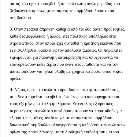
αυτός που έχει προσαχθεί, ή σε περίπτωση ανώτερης βίας που
βεβαιώνεται αμέσως με απόφαση του αρμόδιου δικαστικού
συμβουλίου.
3. Όταν περάσει άπρακτη καθεμία από τις δύο αυτές προθεσμίες,
κάθε δεσμοφύλακας ή άλλος, είτε πολιτικός υπάλληλος είτε
στρατιωτικός, στον οποίο έχει ανατεθεί η κράτηση εκείνου που
έχει συλληφθεί, οφείλει να τον απολύσει αμέσως. Οι παραβάτες
τιμωρούνται για παράνομη κατακράτηση και υποχρεούνται να
επανορθώσουν κάθε ζημία που έγινε στον παθόντα και να τον
ικανοποιήσουν για ηθική βλάβη με χρηματικό ποσό, όπως νόμος
ορίζει.
4. Νόμος ορίζει το ανώτατο όριο διάρκειας της προφυλάκισης,
που δεν μπορεί να υπερβεί το ένα έτος στα κακουργήματα και
τους έξι μήνες στα πλημμελήματα. Σε εντελώς εξαιρετικές
περιπτώσεις τα ανώτατα αυτά όρια μπορούν να παραταθούν για
έξι και τρεις μήνες, αντίστοιχα, με απόφαση του αρμόδιου
δικαστικού συμβουλίου.Απαγορεύεται η υπέρβαση των ανώτατων
ορίων της προφυλάκισης με τη διαδοχική επιβολή του μέτρου