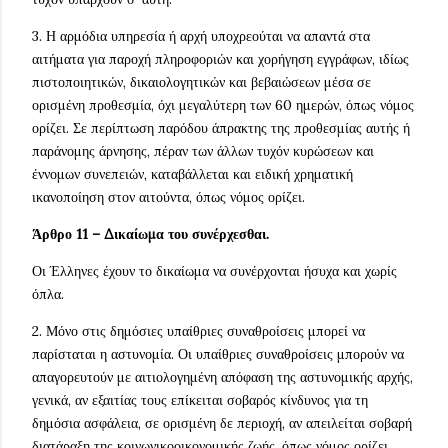
3. Η αρμόδια υπηρεσία ή αρχή υποχρεούται να απαντά στα
αιτήματα για παροχή πληροφοριών και χορήγηση εγγράφων, ιδίως
πιστοποιητικών, δικαιολογητικών και βεβαιώσεων μέσα σε
ορισμένη προθεσμία, όχι μεγαλύτερη των 60 ημερών, όπως νόμος
ορίζει. Σε περίπτωση παρόδου άπρακτης της προθεσμίας αυτής ή
παράνομης άρνησης, πέραν των άλλων τυχόν κυρώσεων και
έννομων συνεπειών, καταβάλλεται και ειδική χρηματική
ικανοποίηση στον αιτούντα, όπως νόμος ορίζει.
Άρθρο 11 – Δικαίωμα του συνέρχεσθαι.
Οι Έλληνες έχουν το δικαίωμα να συνέρχονται ήσυχα και χωρίς
όπλα.
2. Μόνο στις δημόσιες υπαίθριες συναθροίσεις μπορεί να
παρίσταται η αστυνομία. Οι υπαίθριες συναθροίσεις μπορούν να
απαγορευτούν με αιτιολογημένη απόφαση της αστυνομικής αρχής,
γενικά, αν εξαιτίας τους επίκειται σοβαρός κίνδυνος για τη
δημόσια ασφάλεια, σε ορισμένη δε περιοχή, αν απειλείται σοβαρή
διατάραξη της κοινωνικοοικονομικής ζωής, όπως νόμος ορίζει.