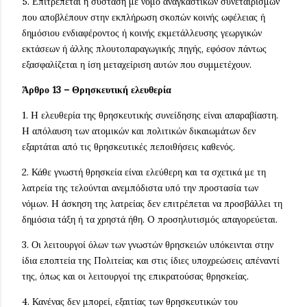
5. Επιτρέπεται η σύσταση με νόμο αναγκαστικών συνεταιρισμών
που αποβλέπουν στην εκπλήρωση σκοπών κοινής ωφέλειας ή
δημόσιου ενδιαφέροντος ή κοινής εκμετάλλευσης γεωργικών
εκτάσεων ή άλλης πλουτοπαραγωγικής πηγής, εφόσον πάντως
εξασφαλίζεται η ίση μεταχείριση αυτών που συμμετέχουν.
Άρθρο 13 – Θρησκευτική ελευθερία
1. H ελευθερία της θρησκευτικής συνείδησης είναι απαραβίαστη.
H απόλαυση των ατομικών και πολιτικών δικαιωμάτων δεν
εξαρτάται από τις θρησκευτικές πεποιθήσεις καθενός.
2. Κάθε γνωστή θρησκεία είναι ελεύθερη και τα σχετικά με τη
λατρεία της τελούνται ανεμπόδιστα υπό την προστασία των
νόμων. H άσκηση της λατρείας δεν επιτρέπεται να προσβάλλει τη
δημόσια τάξη ή τα χρηστά ήθη. O προσηλυτισμός απαγορεύεται.
3. Οι λειτουργοί όλων των γνωστών θρησκειών υπόκεινται στην
ίδια εποπτεία της Πολιτείας και στις ίδιες υποχρεώσεις απέναντί
της, όπως και οι λειτουργοί της επικρατούσας θρησκείας.
4. Κανένας δεν μπορεί, εξαιτίας των θρησκευτικών του