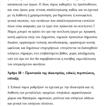
κατασκευή των έργων. O ίδιος νόμος καθορίζει τις προϋποθέσεις
και τους όρους μιας τέτοιας απαλλοτρίωσης καθώς και τα σχετικά
με τη διάθεση ή χρησιμοποίηση, για δημόσιους ή κοινωφελείς
γενικά σκοπούς, των εκτάσεων που απαλλοτριώνονται επιπλέον
όσων είναι αναγκαίες για το έργο που πρόκειται να εκτελεστεί.7.
Νόμος μπορεί να ορίσει ότι για την εκτέλεση έργων με προφανή
κοινή ωφέλεια υπέρ του Δημοσίου, νομικών προσώπων δημοσίου
δικαίου, οργανισμών τοπικής αυτοδιοίκησης, οργανισμών κοινής
ωφέλειας και δημόσιων επιχειρήσεων, επιτρέπεται να διανοιχθούν
υπόγειες σήραγγες στο επιβαλλόμενο βάθος, χωρίς αποζημίωση,
υπό τον όρο ότι δεν θα παραβλάπτεται η συνήθης εκμετάλλευση
του υπερκείμενου ακινήτου.
Άρθρο 18 – Προστασία της ιδιοκτησίας, ειδικές περιπτώσεις,
επίταξη
1. Ειδικοί νόμοι ρυθμίζουν τα σχετικά με την ιδιοκτησία και τη
διάθεση των μεταλλείων, ορυχείων, σπηλαίων, αρχαιολογικών
χώρων και θησαυρών, ιαματικών, ρεόντων και υπόγειων υδάτων
και γενικά του υπόγειου πλούτου.