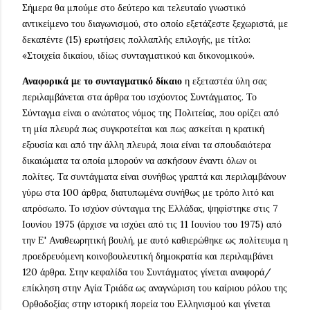
Σήμερα θα μπούμε στο δεύτερο και τελευταίο γνωστικό
αντικείμενο του διαγωνισμού, στο οποίο εξετάζεστε ξεχωριστά, με
δεκαπέντε (15) ερωτήσεις πολλαπλής επιλογής, με τίτλο:
«Στοιχεία δικαίου, ιδίως συνταγματικού και δικονομικού».
Αναφορικά με το συνταγματικό δίκαιο
η εξεταστέα ύλη σας
περιλαμβάνεται στα άρθρα του ισχύοντος Συντάγματος. Το
Σύνταγμα είναι ο ανώτατος νόμος της Πολιτείας, που ορίζει από
τη μία πλευρά πως συγκροτείται και πως ασκείται η κρατική
εξουσία και από την άλλη πλευρά, ποια είναι τα σπουδαιότερα
δικαιώματα τα οποία μπορούν να ασκήσουν έναντι όλων οι
πολίτες. Τα συντάγματα είναι συνήθως γραπτά και περιλαμβάνουν
γύρω στα 100 άρθρα, διατυπωμένα συνήθως με τρόπο λιτό και
απρόσωπο. Το ισχύον σύνταγμα της Ελλάδας, ψηφίστηκε στις 7
Ιουνίου 1975 (άρχισε να ισχύει από τις 11 Ιουνίου του 1975) από
την Ε' Αναθεωρητική βουλή, με αυτό καθιερώθηκε ως πολίτευμα η
προεδρευόμενη κοινοβουλευτική δημοκρατία και περιλαμβάνει
120 άρθρα. Στην κεφαλίδα του Συντάγματος γίνεται αναφορά/
επίκληση στην Αγία Τριάδα ως αναγνώριση του καίριου ρόλου της
Ορθοδοξίας στην ιστορική πορεία του Ελληνισμού και γίνεται