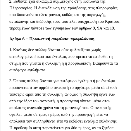
2. Καθένας έχει δικαίωμα συμμετοχής στην Κοινωνία της
Πληροφορίας. Η διευκόλυνση της πρόσβασης στις πληροφορίες
που διακινούνται ηλεκτρονικά, καθώς και της παραγωγής,
ανταλλαγής και διάδοσής τους αποτελεί υποχρέωση του Κράτους,
τηρουμένων πάντοτε των εγγυήσεων των άρθρων 9, 9Α και 19.
Άρθρο 6 – Προσωπική ασφάλεια, προφυλάκιση
1. Κανένας δεν συλλαμβάνεται ούτε φυλακίζεται χωρίς
αιτιολογημένο δικαστικό ένταλμα, που πρέπει να επιδοθεί τη
στιγμή που γίνεται η σύλληψη ή η προφυλάκιση. Εξαιρούνται τα
αυτόφωρα εγκλήματα.
2. Όποιος συλλαμβάνεται για αυτόφωρο έγκλημα ή με ένταλμα
προσάγεται στον αρμόδιο ανακριτή το αργότερο μέσα σε είκοσι
τέσσερις ώρες από τη σύλληψη, αν όμως η σύλληψη έγινε έξω
από την έδρα του ανακριτή, η προσαγωγή γίνεται μέσα στον
απολύτως αναγκαίο χρόνο για τη μεταγωγή του. O ανακριτής
οφείλει, μέσα σε τρεις ημέρες από την προσαγωγή, είτε να
απολύσει τον συλληφθέντα είτε να εκδώσει ένταλμα φυλάκισης.
H προθεσμία αυτή παρατείνεται για δύο ημέρες, αν το ζητήσει