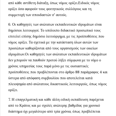
από κάθε αντίθετη διάταξη, όπως νόμος ορίζει.Ειδικός νόμος
ορίζει όσα αφορούν τους φοιτητικούς συλλόγους και τη
συμμετοχή των σπουδαστών σ' αυτούς.
6. Οι καθηγητές των ανώτατων εκπαιδευτικών ιδρυμάτων είναι
δημόσιοι λειτουργοί. Το υπόλοιπο διδακτικό προσωπικό τους
επιτελεί επίσης δημόσιο λειτούργημα, με τις προϋποθέσεις που
νόμος ορίζει. Τα σχετικά με την κατάσταση όλων αυτών των
προσώπων καθορίζονται από τους οργανισμούς των οικείων
ιδρυμάτων.Oι καθηγητές των ανώτατων εκπαιδευτικών ιδρυμάτων
δεν μπορούν να παυθούν προτού λήξει σύμφωνα με το νόμο ο
χρόνος υπηρεσίας τους παρά μόνο με τις ουσιαστικές
προϋποθέσεις που προβλέπονται στο άρθρο 88 παράγραφος 4 και
ύστερα από απόφαση συμβουλίου που αποτελείται κατά
πλειοψηφία από ανώτατους δικαστικούς λειτουργούς, όπως νόμος
ορίζει.
7. H επαγγελματική και κάθε άλλη ειδική εκπαίδευση παρέχεται
από το Κράτος και με σχολές ανώτερης βαθμίδας για χρονικό
διάστημα όχι μεγαλύτερο από τρία χρόνια, όπως προβλέπεται