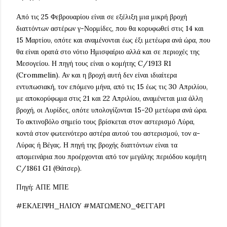
Από τις 25 Φεβρουαρίου είναι σε εξέλιξη μια μικρή βροχή
διαττόντων αστέρων γ-Νορμίδες, που θα κορυφωθεί στις 14 και
15 Μαρτίου, οπότε και αναμένονται έως έξι μετέωρα ανά ώρα, που
θα είναι ορατά στο νότιο Ημισφαίριο αλλά και σε περιοχές της
Μεσογείου. Η πηγή τους είναι ο κομήτης C/1913 R1
(Crommelin). Αν και η βροχή αυτή δεν είναι ιδιαίτερα
εντυπωσιακή, τον επόμενο μήνα, από τις 15 έως τις 30 Απριλίου,
με αποκορύφωμα στις 21 και 22 Απριλίου, αναμένεται μια άλλη
βροχή, οι Λυρίδες, οπότε υπολογίζονται 15-20 μετέωρα ανά ώρα.
Το ακτινοβόλο σημείο τους βρίσκεται στον αστερισμό Λύρα,
κοντά στον φωτεινότερο αστέρα αυτού του αστερισμού, τον α-
Λύρας ή Βέγας. Η πηγή της βροχής διαττόντων είναι τα
απομεινάρια που προέρχονται από τον μεγάλης περιόδου κομήτη
C/1861 G1 (Θάτσερ).
Πηγή: ΑΠΕ ΜΠΕ
#ΕΚΛΕΙΨΗ_ΗΛΙΟΥ #ΜΑΤΩΜΕΝΟ_ΦΕΓΓΑΡΙ