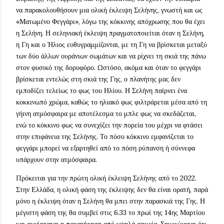
να παρακολουθήσουν μια ολική έκλειψη Σελήνης, γνωστή και ως
«Ματωμένο Φεγγάρι», λόγω της κόκκινης απόχρωσης που θα έχει
η Σελήνη. Η σεληνιακή έκλειψη πραγματοποιείται όταν η Σελήνη,
η Γη και ο Ήλιος ευθυγραμμίζονται, με τη Γη να βρίσκεται μεταξύ
των δύο άλλων ουράνιων σωμάτων και να ρίχνει τη σκιά της πάνω
στον φυσικό της δορυφόρο. Ωστόσο, ακόμα και όταν το φεγγάρι
βρίσκεται εντελώς στη σκιά της Γης, ο πλανήτης μας δεν
εμποδίζει τελείως το φως του Ηλίου. Η Σελήνη παίρνει ένα
κοκκινωπό χρώμα, καθώς το ηλιακό φως φιλτράρεται μέσα από τη
γήινη ατμόσφαιρα με αποτέλεσμα το μπλε φως να σκεδάζεται,
ενώ το κόκκινο φως να συνεχίζει την πορεία του μέχρι να φτάσει
στην επιφάνεια της Σελήνης. Το πόσο κόκκινο εμφανίζεται το
φεγγάρι μπορεί να εξαρτηθεί από το πόση ρύπανση ή σύννεφα
υπάρχουν στην ατμόσφαιρα.
Πρόκειται για την πρώτη ολική έκλειψη Σελήνης από το 2022.
Στην Ελλάδα, η ολική φάση της έκλειψης δεν θα είναι ορατή, παρά
μόνο η έκλειψη όταν η Σελήνη θα μπει στην παρασκιά της Γης. Η
μέγιστη φάση της θα συμβεί στις 6.33 το πρωί της 14ης Μαρτίου