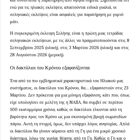
και συνίσταται η παρατήρηση από υψηλά σημεία. Σημειώνεται ότι
ενώ για τις ηλιακές εκλείψεις απαιτούνται ειδικά γυαλιά, οι
σεληνιακές εκλείψεις είναι ασφαλείς για παρατήρηση με γυμνό
μάτι.
Η συγκεκριμένη έκλειψη Σελήνης είναι η πρώτη μιας τετράδας
σεληνιακών εκλείψεων, με τις άλλες να πραγματοποιούνται στις 8
Σεπτεμβρίου 2025 (ολική), στις 3 Μαρτίου 2026 (ολική) και στις
28 Αυγούστου 2026 (μερική).
Οι δακτύλιοι του Κρόνου εξαφανίζονται
Ένα από τα πιο εμβληματικά χαρακτηριστικά του Ηλιακού μας
συστήματος, οι δακτύλιοι του Κρόνου, θα… εξαφανιστούν στις 23
Μαρτίου. Δεν πρόκειται για μια μόνιμη εξαφάνιση, κάτι που, όπως
είχε υπολογίσει σε μελέτη της η NASA, θα συμβεί σε περίπου
100 εκατομμύρια χρόνια, καθώς οι δακτύλιοι έλκονται από τη
βαρύτητα προς τον Κρόνο ως μια σκονισμένη βροχή σωματιδίων
πάγου. Αυτή τη στιγμή, όμως, δεν υπάρχει λόγος ανησυχίας. Απλά
οι δακτύλιοι θα γίνουν αόρατοι από τη Γη για ένα μικρό χρονικό
διάστημα, λόγω της γωνίας θέασης από τη Γη. Καθώς η Γη και ο