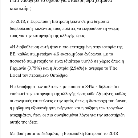
Γιατί ναυάγησε το σχέδιο για σταθερή ώρα χειμώνα -
καλοκαίρι;
Το 2018, η Ευρωπαϊκή Επιτροπή ξεκίνησε μία δημόσια
διαβούλευση, καλώντας τους πολίτες να εκφράσουν τη γνώμη
τους για την κατάργηση της αλλαγής ώρας.
«Η διαβούλευση αυτή ήταν η πιο επιτυχημένη στην ιστορία της
ΕΕ, καθώς συμμετείχαν 4,6 εκατομμύρια άνθρωποι, με το
ποσοστό συμμετοχής να είναι ιδιαίτερα υψηλό σε χώρες όπως η
Γερμανία (3,79%) και η Αυστρία (2,94%)», ανέφερε το The
Local τον περασμένο Οκτώβριο.
Η πλειοψηφία των πολιτών - με ποσοστό 84% - δήλωσε ότι
επιθυμεί την κατάργηση της αλλαγής ώρας κάθε έξι μήνες, καθώς
οι αρνητικές επιπτώσεις στην υγεία, όπως η διαταραχή του ύπνου,
η μηδαμινή εξοικονόμηση ενέργειας και η αύξηση των τροχαίων
ατυχημάτων, ήταν οι πιο συνηθισμένοι λόγοι για την υποστήριξη
αυτής της ιδέας.
Με βάση αυτά τα δεδομένα, η Ευρωπαϊκή Επιτροπή το 2018