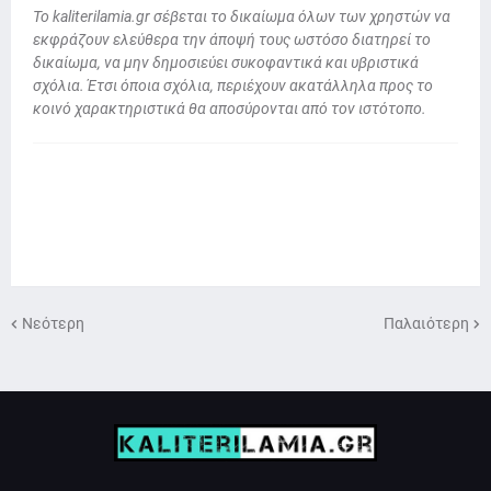
To kaliterilamia.gr σέβεται το δικαίωμα όλων των χρηστών να
εκφράζουν ελεύθερα την άποψή τους ωστόσο διατηρεί το
δικαίωμα, να μην δημοσιεύει συκοφαντικά και υβριστικά
σχόλια. Έτσι όποια σχόλια, περιέχουν ακατάλληλα προς το
κοινό χαρακτηριστικά θα αποσύρονται από τον ιστότοπο.
Νεότερη
Παλαιότερη