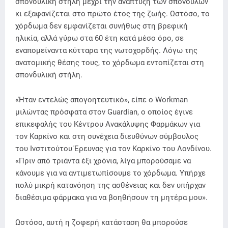
σπονδυλική στήλη μέχρι την ανάπτυξη των σπονδύλων
κι εξαφανίζεται στο πρώτο έτος της ζωής. Ωστόσο, το
χόρδωμα δεν εμφανίζεται συνήθως στη βρεφική
ηλικία, αλλά γύρω στα 60 έτη κατά μέσο όρο, σε
εναπομείναντα κύτταρα της νωτοχορδής. Λόγω της
ανατομικής θέσης τους, το χόρδωμα εντοπίζεται στη
σπονδυλική στήλη.
«Ήταν εντελώς απογοητευτικό», είπε ο Workman
μιλώντας πρόσφατα στον Guardian, ο οποίος έγινε
επικεφαλής του Κέντρου Ανακάλυψης Φαρμάκων για
τον Καρκίνο και στη συνέχεια διευθύνων σύμβουλος
του Ινστιτούτου Έρευνας για τον Καρκίνο του Λονδίνου.
«Πριν από τριάντα έξι χρόνια, λίγα μπορούσαμε να
κάνουμε για να αντιμετωπίσουμε το χόρδωμα. Υπήρχε
πολύ μικρή κατανόηση της ασθένειας και δεν υπήρχαν
διαθέσιμα φάρμακα για να βοηθήσουν τη μητέρα μου».
Ωστόσο, αυτή η ζοφερή κατάσταση θα μπορούσε