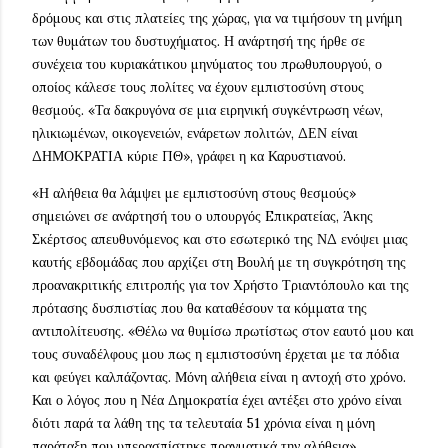
δρόμους και στις πλατείες της χώρας, για να τιμήσουν τη μνήμη
των θυμάτων του δυστυχήματος. Η ανάρτησή της ήρθε σε
συνέχεια του κυριακάτικου μηνύματος του πρωθυπουργού, ο
οποίος κάλεσε τους πολίτες να έχουν εμπιστοσύνη στους
θεσμούς. «Τα δακρυγόνα σε μια ειρηνική συγκέντρωση νέων,
ηλικιωμένων, οικογενειών, ενάρετων πολιτών, ΔΕΝ είναι
ΔΗΜΟΚΡΑΤΙΑ κύριε ΠΘ», γράφει η κα Καρυστιανού.
«Η αλήθεια θα λάμψει με εμπιστοσύνη στους θεσμούς»
σημειώνει σε ανάρτησή του ο υπουργός Eπικρατείας, Άκης
Σκέρτσος απευθυνόμενος και στο εσωτερικό της ΝΔ ενόψει μιας
καυτής εβδομάδας που αρχίζει στη Βουλή με τη συγκρότηση της
προανακριτικής επιτροπής για τον Χρήστο Τριαντόπουλο και της
πρότασης δυσπιστίας που θα καταθέσουν τα κόμματα της
αντιπολίτευσης. «Θέλω να θυμίσω πρωτίστως στον εαυτό μου και
τους συναδέλφους μου πως η εμπιστοσύνη έρχεται με τα πόδια
και φεύγει καλπάζοντας. Μόνη αλήθεια είναι η αντοχή στο χρόνο.
Και ο λόγος που η Νέα Δημοκρατία έχει αντέξει στο χρόνο είναι
διότι παρά τα λάθη της τα τελευταία 51 χρόνια είναι η μόνη
παράταξη που υπερασπίστηκε πραγματικά την αλήθεια»,