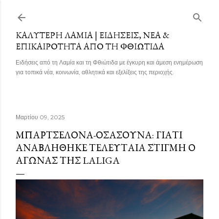
Μετάβαση στο κύριο περιεχόμενο
ΚΑΛΎΤΕΡΗ ΛΑΜΊΑ | ΕΙΔΉΣΕΙΣ, ΝΈΑ &
ΕΠΙΚΑΙΡΌΤΗΤΑ ΑΠΌ ΤΗ ΦΘΙΏΤΙΔΑ
Ειδήσεις από τη Λαμία και τη Φθιώτιδα με έγκυρη και άμεση ενημέρωση
για τοπικά νέα, κοινωνία, αθλητικά και εξελίξεις της περιοχής.
Μαρτίου 09, 2025
ΜΠΑΡΤΣΕΛΌΝΑ-ΟΣΑΣΟΎΝΑ: ΓΙΑΤΊ
ΑΝΑΒΛΉΘΗΚΕ ΤΕΛΕΥΤΑΊΑ ΣΤΙΓΜΉ Ο
ΑΓΏΝΑΣ ΤΗΣ LALIGA