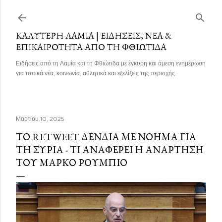
Μετάβαση στο κύριο περιεχόμενο
ΚΑΛΎΤΕΡΗ ΛΑΜΊΑ | ΕΙΔΉΣΕΙΣ, ΝΈΑ &
ΕΠΙΚΑΙΡΌΤΗΤΑ ΑΠΌ ΤΗ ΦΘΙΏΤΙΔΑ
Ειδήσεις από τη Λαμία και τη Φθιώτιδα με έγκυρη και άμεση ενημέρωση
για τοπικά νέα, κοινωνία, αθλητικά και εξελίξεις της περιοχής.
Μαρτίου 10, 2025
ΤΟ RETWEET ΔΈΝΔΙΑ ΜΕ ΝΌΗΜΑ ΓΙΑ
ΤΗ ΣΥΡΊΑ - ΤΙ ΑΝΑΦΈΡΕΙ Η ΑΝΆΡΤΗΣΗ
ΤΟΥ ΜΆΡΚΟ ΡΟΎΜΠΙΟ