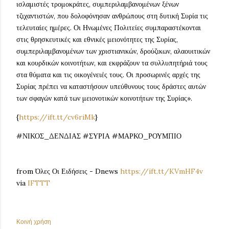
ισλαμιστές τρομοκράτες, συμπεριλαμβανομένων ξένων
τζιχαντιστών, που δολοφόνησαν ανθρώπους στη δυτική Συρία τις
τελευταίες ημέρες. Οι Ηνωμένες Πολιτείες συμπαραστέκονται
στις θρησκευτικές και εθνικές μειονότητες της Συρίας,
συμπεριλαμβανομένων των χριστιανικών, δρούζικων, αλαουιτικών
και κουρδικών κοινοτήτων, και εκφράζουν τα συλλυπητήριά τους
στα θύματα και τις οικογένειές τους. Οι προσωρινές αρχές της
Συρίας πρέπει να καταστήσουν υπεύθυνους τους δράστες αυτών
των σφαγών κατά των μειονοτικών κοινοτήτων της Συρίας».
{
https://ift.tt/cv6riMk
}
#ΝΙΚΟΣ_ΔΕΝΔΙΑΣ #ΣΥΡΙΑ #ΜΑΡΚΟ_ΡΟΥΜΠΙΟ
from Όλες Οι Ειδήσεις - Dnews
https://ift.tt/KVmHF4v
via
IFTTT
Κοινή χρήση