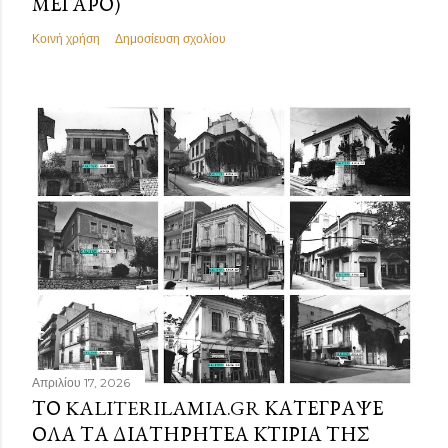
ΜΈΓΑΡΟ)
Κοινή χρήση
Δημοσίευση σχολίου
Απριλίου 17, 2026
ΤΟ KALITERILAMIA.GR ΚΑΤΈΓΡΑΨΕ
ΌΛΑ ΤΑ ΔΙΑΤΗΡΗΤΈΑ ΚΤΊΡΙΑ ΤΗΣ