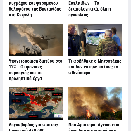
πυγμάχου και φερόμενου
Ευελπίδων – Τα
δολοφόνου της Βρετανίδας
δικαιολογητικά, όλη η
στη Κυψέλη
εγκύκλιος
Υπογειοποίηση δικτύου στο
Τι φοβήθηκε ο Μητσοτάκης
12% - Οι φονικές
και δεν έστησε κάλπες το
πυρκαγιές και τα
φθινόπωρο
προληπτικά έργα
Λαγουβάρδος για φωτιές:
Νέα Αριστερά: Αγνοούνται
Πάνω από 480.000
έργα δισεκατομμυρίων -