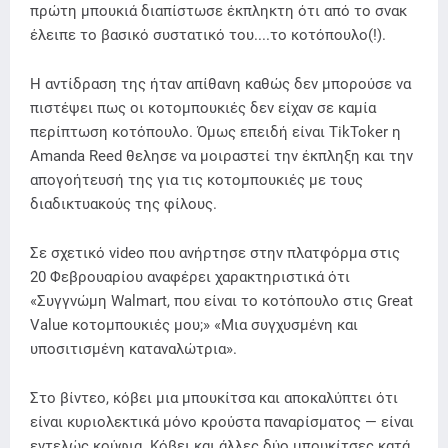
πρώτη μπουκιά διαπίστωσε έκπληκτη ότι από το σνακ
έλειπε το βασικό συστατικό του....το κοτόπουλο(!).
Η αντίδραση της ήταν απίθανη καθώς δεν μπορούσε να
πιστέψει πως οι κοτομπουκιές δεν είχαν σε καμία
περίπτωση κοτόπουλο. Όμως επειδή είναι TikToker η
Amanda Reed θελησε να μοιραστεί την έκπληξη και την
απογοήτευσή της για τις κοτομπουκιές με τους
διαδικτυακούς της φίλους.
Σε σχετικό video που ανήρτησε στην πλατφόρμα στις
20 Φεβρουαρίου αναφέρει χαρακτηριστικά ότι
«Συγγνώμη Walmart, που είναι το κοτόπουλο στις Great
Value κοτομπουκιές μου;» «Μια συγχυσμένη και
υποσιτισμένη καταναλώτρια».
Στο βίντεο, κόβει μια μπουκίτσα και αποκαλύπτει ότι
είναι κυριολεκτικά μόνο κρούστα παναρίσματος — είναι
εντελώς κούφια. Κόβει και άλλες δύο μπουκίτσες κατά