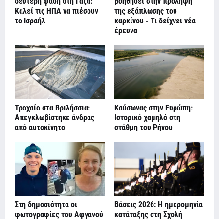
δεύτερη φάση στη Γάζα:
βοηθήσει στην πρόληψη
Καλεί τις ΗΠΑ να πιέσουν
της εξάπλωσης του
το Ισραήλ
καρκίνου - Τι δείχνει νέα
έρευνα
Τροχαίο στα Βριλήσσια:
Καύσωνας στην Ευρώπη:
Απεγκλωβίστηκε άνδρας
Ιστορικό χαμηλό στη
από αυτοκίνητο
στάθμη του Ρήνου
Στη δημοσιότητα οι
Βάσεις 2026: Η ημερομηνία
φωτογραφίες του Αφγανού
κατάταξης στη Σχολή