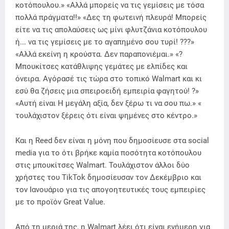
κοτόπουλου.» «Αλλά μπορείς να τις γεμίσεις με τόσα
πολλά πράγματα!!» «Δες τη φωτεινή πλευρά! Μπορείς
είτε να τις απολαύσεις ως μίνι φλυτζάνια κοτόπουλου
ή... να τις γεμίσεις με το αγαπημένο σου τυρί! ???»
«Αλλά εκείνη η κρούστα. Δεν παραπονιέμαι.» «?
Μπουκίτσες κατάθλιψης γεμάτες με ελπίδες και
όνειρα. Αγόρασέ τις τώρα στο τοπικό Walmart και κι
εσύ θα ζήσεις μια σπειροειδή εμπειρία φαγητού! ?»
«Αυτή είναι Η μεγάλη αξία, δεν ξέρω τι να σου πω.» «
τουλάχιστον ξέρεις ότι είναι ψημένες στο κέντρο.»
Και η Reed δεν είναι η μόνη που δημοσίευσε στα social
media για το ότι βρήκε καμία ποσότητα κοτόπουλου
στις μπουκίτσες Walmart. Τουλάχιστον άλλοι δύο
χρήστες του TikTok δημοσίευσαν τον Δεκέμβριο και
τον Ιανουάριο για τις απογοητευτικές τους εμπειρίες
με το προϊόν Great Value.
Από τη μεριά της, η Walmart λέει ότι είναι ενήμερη για