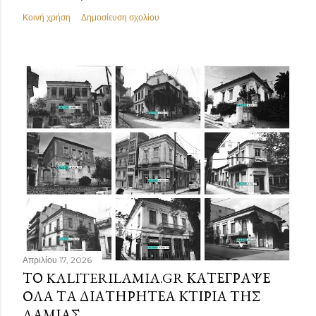
Κοινή χρήση
Δημοσίευση σχολίου
Απριλίου 17, 2026
ΤΟ KALITERILAMIA.GR ΚΑΤΈΓΡΑΨΕ
ΌΛΑ ΤΑ ΔΙΑΤΗΡΗΤΈΑ ΚΤΊΡΙΑ ΤΗΣ
ΛΑΜΊΑΣ