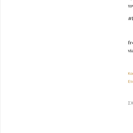
το
#
fr
vi
Κο
Ετι
ΣΧ