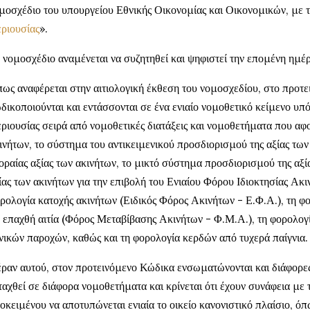
μοσχέδιο του υπουργείου Εθνικής Οικονομίας και Οικονομικών, με 
ριουσίας
».
 νομοσχέδιο αναμένεται να συζητηθεί και ψηφιστεί την επομένη ημέρ
ως αναφέρεται στην αιτιολογική έκθεση του νομοσχεδίου, στο προτ
δικοποιούνται και εντάσσονται σε ένα ενιαίο νομοθετικό κείμενο υπ
ριουσίας σειρά από νομοθετικές διατάξεις και νομοθετήματα που αφ
ινήτων, το σύστημα του αντικειμενικού προσδιορισμού της αξίας των
οραίας αξίας των ακινήτων, το μικτό σύστημα προσδιορισμού της αξί
ίας των ακινήτων για την επιβολή του Ενιαίου Φόρου Ιδιοκτησίας Ακι
ρολογία κατοχής ακινήτων (Ειδικός Φόρος Ακινήτων - Ε.Φ.Α.), τη φ
 επαχθή αιτία (Φόρος Μεταβίβασης Ακινήτων - Φ.Μ.Α.), τη φορολογ
νικών παροχών, καθώς και τη φορολογία κερδών από τυχερά παίγνια.
ραν αυτού, στον προτεινόμενο Κώδικα ενσωματώνονται και διάφορες 
ταχθεί σε διάφορα νομοθετήματα και κρίνεται ότι έχουν συνάφεια με 
οκειμένου να αποτυπώνεται ενιαία το οικείο κανονιστικό πλαίσιο, όπ