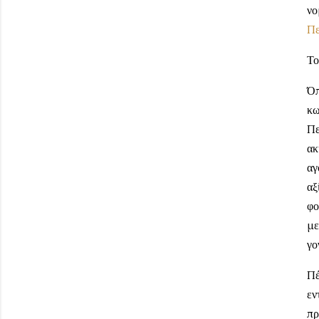
νο
Πε
Το
Όπ
κω
Πε
ακ
αγ
αξ
φο
με
γο
Πέ
εν
πρ