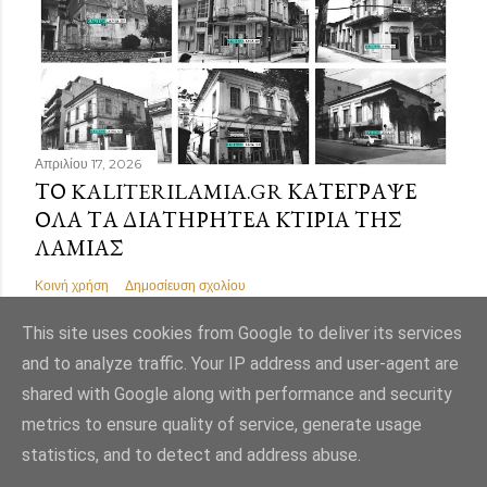
Απριλίου 17, 2026
ΤΟ KALITERILAMIA.GR ΚΑΤΈΓΡΑΨΕ
ΌΛΑ ΤΑ ΔΙΑΤΗΡΗΤΈΑ ΚΤΊΡΙΑ ΤΗΣ
ΛΑΜΊΑΣ
Κοινή χρήση
Δημοσίευση σχολίου
This site uses cookies from Google to deliver its services
and to analyze traffic. Your IP address and user-agent are
shared with Google along with performance and security
Από το Blogger
metrics to ensure quality of service, generate usage
statistics, and to detect and address abuse.
Εικόνες θέματος από
Mae Burke