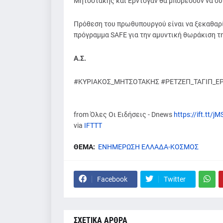
Μητσοτάκης και Ερντογάν θα μπορέσουν να συ
Πρόθεση του πρωθυπουργού είναι να ξεκαθαρίσ
πρόγραμμα SAFE για την αμυντική θωράκιση της
Α.Σ.
#ΚΥΡΙΑΚΟΣ_ΜΗΤΣΟΤΑΚΗΣ #ΡΕΤΖΕΠ_ΤΑΓΙΠ_Ε
from Όλες Οι Ειδήσεις - Dnews
https://ift.tt/
via
IFTTT
ΘΕΜΑ:
ΕΝΗΜΕΡΩΣΗ ΕΛΛΑΔΑ-ΚΟΣΜΟΣ
Facebook
Twitter
ΣΧΕΤΙΚΑ ΑΡΘΡΑ