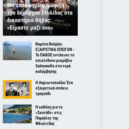
Με επευφημίες η άφιξη
του δημάρχου Στυλίδας στα
δικαστήρια Θήβας:
«Είμαστε μαζί σου»
Καμένα Βούρλα:
ΕΞΑΙΡΕΤΙΚΑ ΕΠΕΙΓΟΝ -
Το ΠΑΚΟΕ εντόπισε το
επικίνδυνο μικρόβιο
Salmonella στα νερά
κολύμβησης
Η Λαμιωτοπούλα: Ένα
εξαιρετικά σπάνιο
τραγούδι
Η ευθύνη για το
«Σκοτάδι» στις
Παραλίες της
Φθιώτιδας