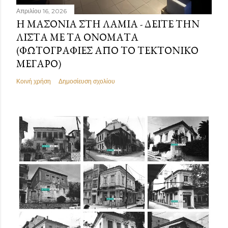
Απριλίου 16, 2026
Η ΜΑΣΟΝΊΑ ΣΤΗ ΛΑΜΊΑ - ΔΕΊΤΕ ΤΗΝ
ΛΊΣΤΑ ΜΕ ΤΑ ΟΝΌΜΑΤΑ
(ΦΩΤΟΓΡΑΦΊΕΣ ΑΠΌ ΤΟ ΤΕΚΤΟΝΙΚΌ
ΜΈΓΑΡΟ)
Κοινή χρήση
Δημοσίευση σχολίου