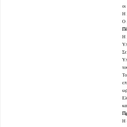
οι
Η 
Ο 
Πό
Η 
Υπ
Σε
Υπ
το
Το
επ
ωρ
Ελ
κα
Πρ
Η 