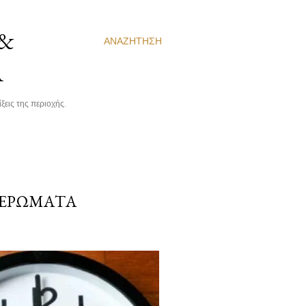
 &
ΑΝΑΖΉΤΗΣΗ
Α
ξεις της περιοχής.
ΜΕΡΏΜΑΤΑ