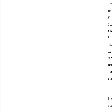
Ωσ
τη
Ετ
δι
Συ
δι
πλ
αν
Απ
το
Τό
εγ
fr
vi