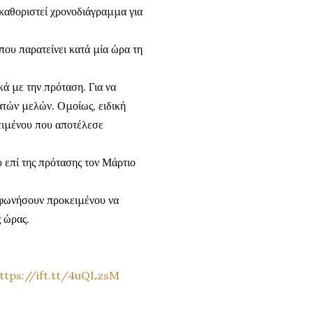
 καθοριστεί χρονοδιάγραμμα για
που παρατείνει κατά μία ώρα τη
κά με την πρόταση. Για να
ατών μελών. Ομοίως, ειδική
κειμένου που αποτέλεσε
 επί της πρότασης τον Μάρτιο
μφωνήσουν προκειμένου να
ς ώρας.
ttps://ift.tt/4uQLzsM