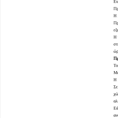
Ευ
Πρ
Η 
Πρ
εξ
Η 
στ
ώρ
Πρ
Το
Μέ
Η 
Σε
χώ
αλ
Εά
αν