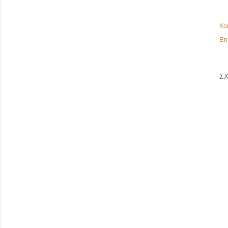
Κο
Ετι
ΣΧ