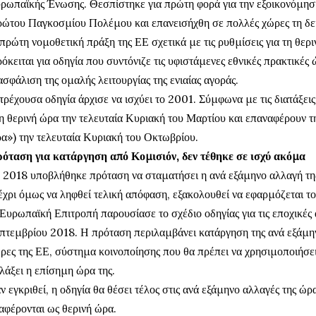
ρωπαϊκής Ένωσης. Θεσπίστηκε για πρώτη φορά για την εξοικονόμηση 
ώτου Παγκοσμίου Πολέμου και επανεισήχθη σε πολλές χώρες τη δε
πρώτη νομοθετική πράξη της ΕΕ σχετικά με τις ρυθμίσεις για τη θερ
όκειται για οδηγία που συντόνιζε τις υφιστάμενες εθνικές πρακτικές
ασφάλιση της ομαλής λειτουργίας της ενιαίας αγοράς.
τρέχουσα οδηγία άρχισε να ισχύει το 2001. Σύμφωνα με τις διατάξεις
η θερινή ώρα την τελευταία Κυριακή του Μαρτίου και επαναφέρουν τ
α») την τελευταία Κυριακή του Οκτωβρίου.
όταση για κατάργηση από Κομισιόν, δεν τέθηκε σε ισχύ ακόμα
 2018 υποβλήθηκε πρόταση να σταματήσει η ανά εξάμηνο αλλαγή τ
χρι όμως να ληφθεί τελική απόφαση, εξακολουθεί να εφαρμόζεται τ
Ευρωπαϊκή Επιτροπή παρουσίασε το σχέδιο οδηγίας για τις εποχικές 
πτεμβρίου 2018. Η πρόταση περιλαμβάνει κατάργηση της ανά εξάμηνο
ρες της ΕΕ, σύστημα κοινοποίησης που θα πρέπει να χρησιμοποιήσει
λάξει η επίσημη ώρα της.
ν εγκριθεί, η οδηγία θα θέσει τέλος στις ανά εξάμηνο αλλαγές της ώρ
αφέρονται ως θερινή ώρα.