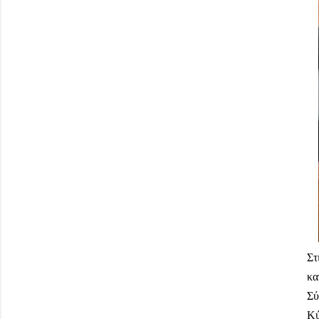
Στ
κα
Σύ
Κύ