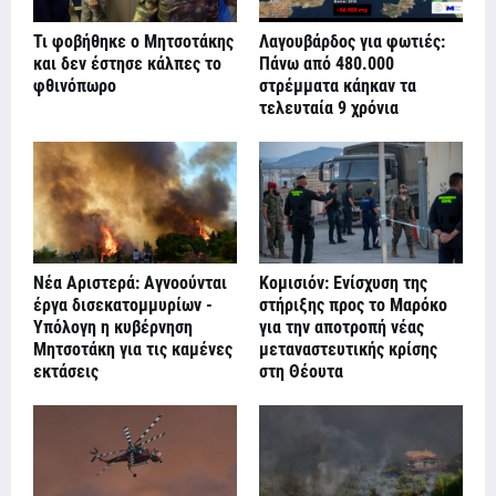
Τι φοβήθηκε ο Μητσοτάκης
Λαγουβάρδος για φωτιές:
και δεν έστησε κάλπες το
Πάνω από 480.000
φθινόπωρο
στρέμματα κάηκαν τα
τελευταία 9 χρόνια
Νέα Αριστερά: Αγνοούνται
Κομισιόν: Ενίσχυση της
έργα δισεκατομμυρίων -
στήριξης προς το Μαρόκο
Υπόλογη η κυβέρνηση
για την αποτροπή νέας
Μητσοτάκη για τις καμένες
μεταναστευτικής κρίσης
εκτάσεις
στη Θέουτα