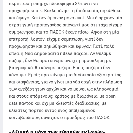
περίπτωση υπήρχε πλειοψηφία 3/5, αντί να
προχωρήσει ο κ. Κακλαμάνης τη διαδικασία, σηκώθηκε
και έφυγε. Και δεν έμειναν μόνο εκεί. Μετά άρχισαν μία
στρατηγική προπαγάνδας απέναντί μου ότι τάχα είχαμε
συμφωνήσει και το ΠΑΣΟΚ έκανε πίσω. Αφού στη μία
επιτροπή, λοιπόν, είχαμε σύμπτωση, γιατί δεν
προχώρησαν και σηκώθηκαν και έφυγαν; Γιατί, πολύ
απλά, η Νέα Δημοκρατία ήθελε παζάρι. Αν θέλαμε
παζάρι, δεν θα προτείναμε ανοιχτή πρόσκληση με
βιογραφικά, θα κάναμε παζάρι. Εμείς παζάρια δεν
κάνουμε. Εμείς προτείναμε μια διαδικασία αξιοκρατίας
και διαφάνειας, για να γίνει μια νέα αρχή στην πλήρωση
των ανεξάρτητων αρχών και να μείνει ως κληρονομιά
και στους επόμενους: κράτος με διαφάνεια, με open
data παντού και όχι με κλειστές διαδικασίες, με
κλειστές πόρτες εντός ενός απαξιωμένου
κοινοβουλίου», συνέχισε ο πρόεδρος του ΠΑΣΟΚ.
«Αξιακή η μάχη των εθνικών εκλογών»