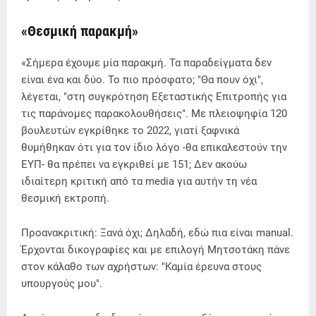
«Θεσμική παρακμή»
«Σήμερα έχουμε μία παρακμή. Τα παραδείγματα δεν
είναι ένα και δύο. Το πιο πρόσφατο; "Θα πουν όχι",
λέγεται, "στη συγκρότηση Εξεταστικής Επιτροπής για
τις παράνομες παρακολουθήσεις". Με πλειοψηφία 120
βουλευτών εγκρίθηκε το 2022, γιατί ξαφνικά
θυμήθηκαν ότι για τον ίδιο λόγο -θα επικαλεστούν την
ΕΥΠ- θα πρέπει να εγκριθεί με 151; Δεν ακούω
ιδιαίτερη κριτική από τα media για αυτήν τη νέα
θεσμική εκτροπή.
Προανακριτική: Ξανά όχι; Δηλαδή, εδώ πια είναι manual.
Έρχονται δικογραφίες και με επιλογή Μητσοτάκη πάνε
στον κάλαθο των αχρήστων: "Καμία έρευνα στους
υπουργούς μου".