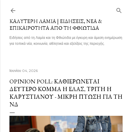
Μετάβαση στο κύριο περιεχόμενο
ΚΑΛΎΤΕΡΗ ΛΑΜΊΑ | ΕΙΔΉΣΕΙΣ, ΝΈΑ &
ΕΠΙΚΑΙΡΌΤΗΤΑ ΑΠΌ ΤΗ ΦΘΙΏΤΙΔΑ
Ειδήσεις από τη Λαμία και τη Φθιώτιδα με έγκυρη και άμεση ενημέρωση
για τοπικά νέα, κοινωνία, αθλητικά και εξελίξεις της περιοχής.
Ιουνίου 04, 2026
OPINION POLL: ΚΑΘΙΕΡΏΝΕΤΑΙ
ΔΕΎΤΕΡΟ ΚΌΜΜΑ Η ΕΛΑΣ, ΤΡΊΤΗ Η
ΚΑΡΥΣΤΙΑΝΟΎ - ΜΙΚΡΉ ΠΤΏΣΗ ΓΙΑ ΤΗ
ΝΔ