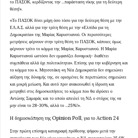
το ΠΑΣΟΚ, κερδίζοντας την ...παράσταση νίκης για τη δεύτερη
θέση!».
«Το ΠΑΣΟΚ δίνει μάχη όσο τόσο για την δεύτερη θέση με την
ΕΛ.Α.Σ. αλλά για την τρίτη θέση με την «Ελπίδα για τη
Δημοκρατία» της Μαρίας Καρυστιανού. Οι περισσότερες
μετρήσεις φέρνουν στην τρίτη θέση το ΠΑΣΟΚ, κάποιες όμως
φέρνουν τρίτο το κόμμα της Μαρίας Καρυστιανού. Η Μαρία
Καρυστιανού ωστόσο δεν εμφανίζει δυναμική- διαθέτει
συμπάθεια αλλά όχι πολιτικότητα». Επίσης για την κυβέρνηση και
το κόμμα του κ. Μητσοτάκη «η Νέα Δημοκρατία δεν σημειώνει
αύξηση της δύναμής της, σε ορισμένες δε περιπτώσεις σημειώνει
και μικρή μείωση. Και αυτό πριν ανακοινωθεί η ίδρυση και
μετρηθεί στις δημοσκοπήσεις το κόμμα που θα ιδρύσει ο
Αντώνης Σαμαράς και το οποίο απειλεί τη ΝΔ ο στόχος της να
μην είναι το 28-30%, αλλά το ...25%!».
Η δημοσκόπηση της Opinion Poll, για το Action 24
Στην πρώτη επίσημη καταγραφή πρόθεσης ψήφου μετά την
ανακοίνωση των δύο νέων κομμάτων, η ΝΔ συγκεντρώνει 25,6%,