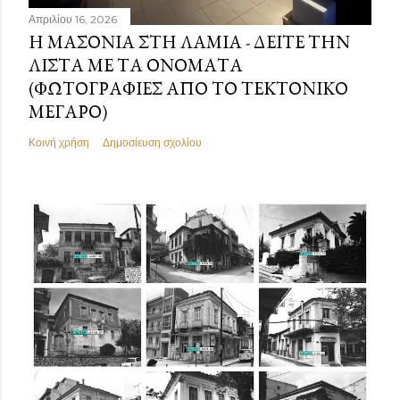
Απριλίου 16, 2026
Η ΜΑΣΟΝΊΑ ΣΤΗ ΛΑΜΊΑ - ΔΕΊΤΕ ΤΗΝ
ΛΊΣΤΑ ΜΕ ΤΑ ΟΝΌΜΑΤΑ
(ΦΩΤΟΓΡΑΦΊΕΣ ΑΠΌ ΤΟ ΤΕΚΤΟΝΙΚΌ
ΜΈΓΑΡΟ)
Κοινή χρήση
Δημοσίευση σχολίου