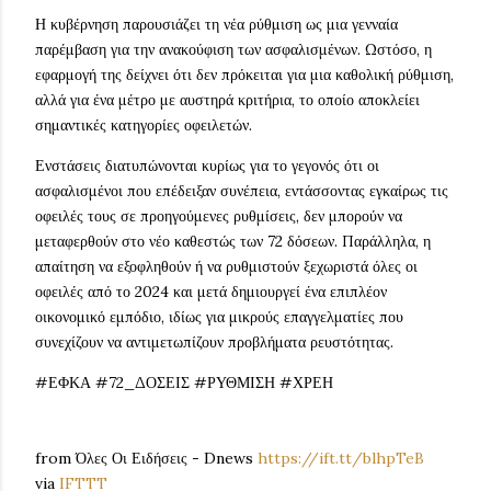
Η κυβέρνηση παρουσιάζει τη νέα ρύθμιση ως μια γενναία
παρέμβαση για την ανακούφιση των ασφαλισμένων. Ωστόσο, η
εφαρμογή της δείχνει ότι δεν πρόκειται για μια καθολική ρύθμιση,
αλλά για ένα μέτρο με αυστηρά κριτήρια, το οποίο αποκλείει
σημαντικές κατηγορίες οφειλετών.
Ενστάσεις διατυπώνονται κυρίως για το γεγονός ότι οι
ασφαλισμένοι που επέδειξαν συνέπεια, εντάσσοντας εγκαίρως τις
οφειλές τους σε προηγούμενες ρυθμίσεις, δεν μπορούν να
μεταφερθούν στο νέο καθεστώς των 72 δόσεων. Παράλληλα, η
απαίτηση να εξοφληθούν ή να ρυθμιστούν ξεχωριστά όλες οι
οφειλές από το 2024 και μετά δημιουργεί ένα επιπλέον
οικονομικό εμπόδιο, ιδίως για μικρούς επαγγελματίες που
συνεχίζουν να αντιμετωπίζουν προβλήματα ρευστότητας.
#ΕΦΚΑ #72_ΔΟΣΕΙΣ #ΡΥΘΜΙΣΗ #ΧΡΕΗ
from Όλες Οι Ειδήσεις - Dnews
https://ift.tt/blhpTeB
via
IFTTT