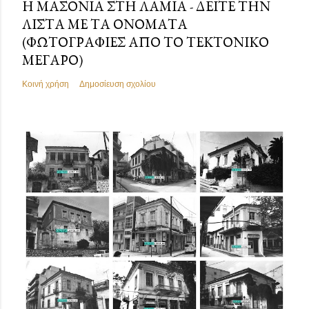
Η ΜΑΣΟΝΊΑ ΣΤΗ ΛΑΜΊΑ - ΔΕΊΤΕ ΤΗΝ
ΛΊΣΤΑ ΜΕ ΤΑ ΟΝΌΜΑΤΑ
(ΦΩΤΟΓΡΑΦΊΕΣ ΑΠΌ ΤΟ ΤΕΚΤΟΝΙΚΌ
ΜΈΓΑΡΟ)
Κοινή χρήση
Δημοσίευση σχολίου