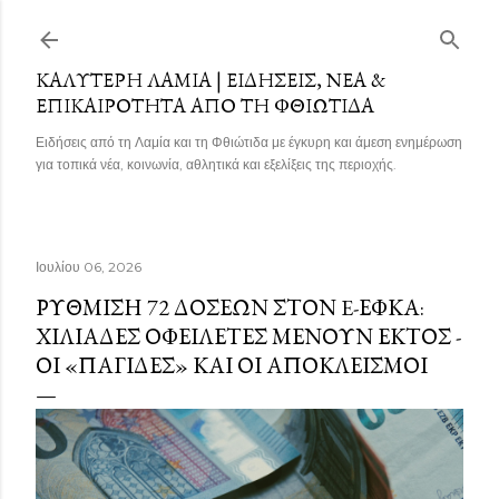
Μετάβαση στο κύριο περιεχόμενο
ΚΑΛΎΤΕΡΗ ΛΑΜΊΑ | ΕΙΔΉΣΕΙΣ, ΝΈΑ &
ΕΠΙΚΑΙΡΌΤΗΤΑ ΑΠΌ ΤΗ ΦΘΙΏΤΙΔΑ
Ειδήσεις από τη Λαμία και τη Φθιώτιδα με έγκυρη και άμεση ενημέρωση
για τοπικά νέα, κοινωνία, αθλητικά και εξελίξεις της περιοχής.
Ιουλίου 06, 2026
ΡΎΘΜΙΣΗ 72 ΔΌΣΕΩΝ ΣΤΟΝ E-ΕΦΚΑ:
ΧΙΛΙΆΔΕΣ ΟΦΕΙΛΈΤΕΣ ΜΈΝΟΥΝ ΕΚΤΌΣ -
ΟΙ «ΠΑΓΊΔΕΣ» ΚΑΙ ΟΙ ΑΠΟΚΛΕΙΣΜΟΊ