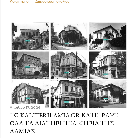
Κοινή χρήση
Δημοσίευση σχολίου
Απριλίου 17, 2026
ΤΟ KALITERILAMIA.GR ΚΑΤΈΓΡΑΨΕ
ΌΛΑ ΤΑ ΔΙΑΤΗΡΗΤΈΑ ΚΤΊΡΙΑ ΤΗΣ
ΛΑΜΊΑΣ