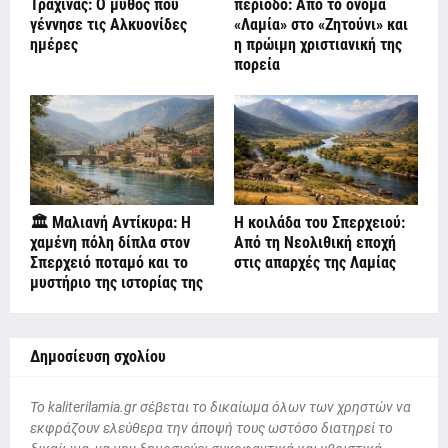
Τραχίνας: Ο μύθος που
περίοδο: Από το όνομα
γέννησε τις Αλκυονίδες
«Λαμία» στο «Ζητούνι» και
ημέρες
η πρώιμη χριστιανική της
πορεία
🏛️ Μαλιανή Αντίκυρα: Η
Η κοιλάδα του Σπερχειού:
χαμένη πόλη δίπλα στον
Από τη Νεολιθική εποχή
Σπερχειό ποταμό και το
στις απαρχές της Λαμίας
μυστήριο της ιστορίας της
Δημοσίευση σχολίου
To kaliterilamia.gr σέβεται το δικαίωμα όλων των χρηστών να
εκφράζουν ελεύθερα την άποψή τους ωστόσο διατηρεί το