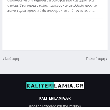
δικαίωμα, να μην δημοσιεύει συκοφαντικά και υβριστικά
σχόλια. Έτσι όποια σχόλια, περιέχουν ακατάλληλα προς το
κοινό χαρακτηριστικά θα αποσύρονται από τον ιστότοπο.
Νεότερη
Παλαιότερη
KALITERILAMIA.GR
Φορέας ιστορίας και πολιτισμού