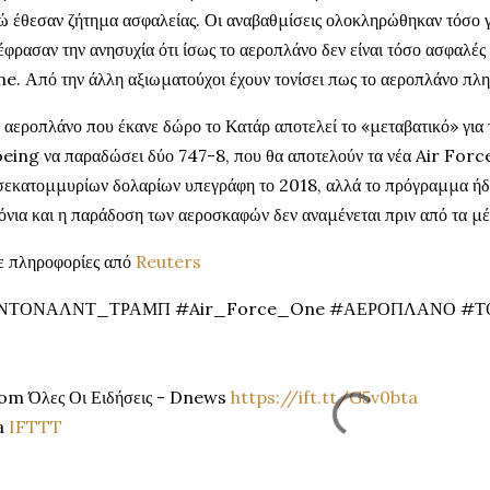
ώ έθεσαν ζήτημα ασφαλείας. Οι αναβαθμίσεις ολοκληρώθηκαν τόσο γρ
έφρασαν την ανησυχία ότι ίσως το αεροπλάνο δεν είναι τόσο ασφαλέ
e. Από την άλλη αξιωματούχοι έχουν τονίσει πως το αεροπλάνο πληρ
 αεροπλάνο που έκανε δώρο το Κατάρ αποτελεί το «μεταβατικό» για 
eing να παραδώσει δύο 747-8, που θα αποτελούν τα νέα Air For
σεκατομμυρίων δολαρίων υπεγράφη το 2018, αλλά το πρόγραμμα ήδη
όνια και η παράδοση των αεροσκαφών δεν αναμένεται πριν από τα μ
 πληροφορίες από
Reuters
ΝΤΟΝΑΛΝΤ_ΤΡΑΜΠ #Air_Force_One #ΑΕΡΟΠΛΑΝΟ #Τ
om Όλες Οι Ειδήσεις - Dnews
https://ift.tt/G5v0bta
a
IFTTT