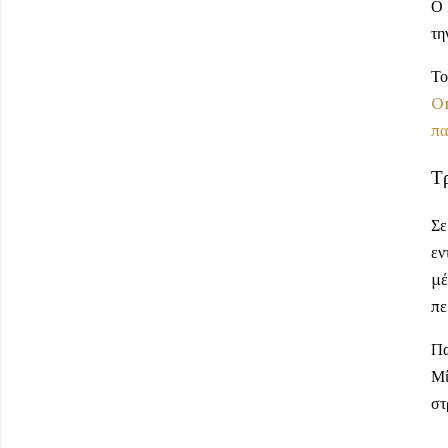
Ο
τη
Το
O
πα
Τ
Σε
εν
μέ
πε
Πα
Μί
στ