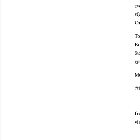
εν
εξ
On
Το
Bo
δι
χρ
Με
#
fr
vi