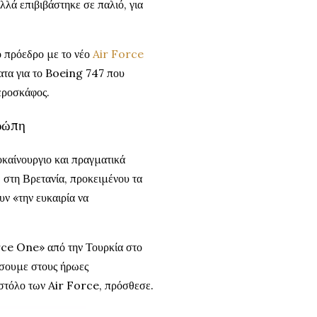
λά επιβιβάστηκε σε παλιό, για
ό πρόεδρο με το νέο
Air Force
ατα για το Boeing 747 που
εροσκάφος.
υρώπη
οκαίνουργιο και πραγματικά
στη Βρετανία, προκειμένου τα
ν «την ευκαιρία να
rce One» από την Τουρκία στο
ώσουμε στους ήρωες
 στόλο των Air Force, πρόσθεσε.