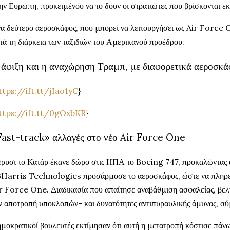
ην Ευρώπη, προκειμένου να το δουν οι στρατιώτες που βρίσκονται εκ
α δεύτερο αεροσκάφος, που μπορεί να λειτουργήσει ως Air Force On
τά τη διάρκεια των ταξιδιών του Αμερικανού προέδρου.
 άφιξη και η αναχώρηση Τραμπ, με διαφορετικά αεροσκ
ttps://ift.tt/jIao1yC
}
ttps://ift.tt/0gOxbKR
}
Fast-track» αλλαγές στο νέο Air Force One
ρυσι το Κατάρ έκανε δώρο στις ΗΠΑ το Boeing 747, προκαλώντας α
Harris Technologies προσάρμοσε το αεροσκάφος, ώστε να πληρεί τ
r Force One. Διαδικασία που απαίτησε αναβάθμιση ασφαλείας, βελτ
ν αποτροπή υποκλοπών- και δυνατότητες αντιπυραυλικής άμυνας, σύ
μοκρατικοί βουλευτές εκτίμησαν ότι αυτή η μετατροπή κόστισε πάν