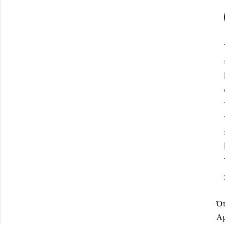
Ότ
Αμ