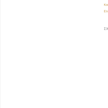
Κο
Ετι
ΣΧ