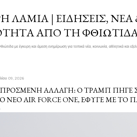
Μετάβαση στο κύριο περιεχόμενο
 ΛΑΜΊΑ | ΕΙΔΉΣΕΙΣ, ΝΈΑ
ΌΤΗΤΑ ΑΠΌ ΤΗ ΦΘΙΏΤΙΔ
θιώτιδα με έγκυρη και άμεση ενημέρωση για τοπικά νέα, κοινωνία, αθλητικά και εξελί
υλίου 09, 2026
ΠΡΌΣΜΕΝΗ ΑΛΛΑΓΉ: Ο ΤΡΑΜΠ ΠΉΓΕ 
Ο ΝΈΟ AIR FORCE ONE, ΈΦΥΓΕ ΜΕ ΤΟ Π