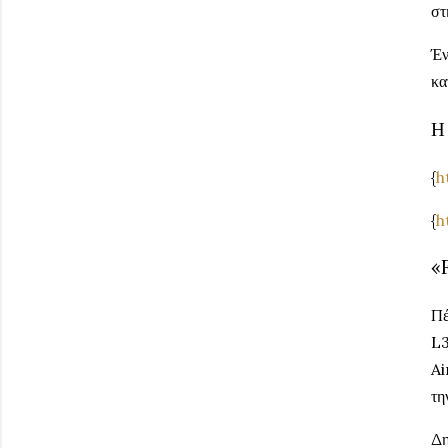
στ
Έν
κα
Η
{
h
{
h
«
Πέ
L3
Ai
τη
Δη