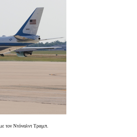
με τον Ντόναλντ Τραμπ.