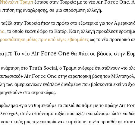
Ντόναλντ Τραμπ
έφτασε στην Τουρκία με το νέο Air Force One. Αλ
ν πτήση της αναχώρησης, σε μια απρόσμενη αλλαγή.
 ταξίδι στην Τουρκία ήταν το πρώτο στο εξωτερικό για τον Αμερικαν
ne
, το οποίο έκανε δώρο το Κατάρ. Και η αλλαγή προκάλεσε ερωτήμ
ρουσιάστηκε μόλις πριν από λίγες εβδομάδες
ως το νέο προεδρικό α
ραμπ: Το νέο Air Force One θα πάει σε βάσεις στην Ε
 ανάρτηση στο Truth Social, ο Τραμπ ανέφερε ότι στέλνουν «το ολ
τυπωσιακό» Air Force One στην αεροπορική βάση του Μίλντενχολ, 
λη των αμερικανικών ενόπλων δυνάμεων που βρίσκονται εκεί να έχου
ριηγηθούν» στο αεροσκάφος.
ράλληλα «για να θυμηθούμε τα παλιά θα πάμε με το πρώην Air Fo
λντενχολ, σε ένα «σύντομο ταξίδι που αξίζει να κάνουμε ώστε να δ
ρατιωτικούς μας την ευκαιρία να εκτιμήσουν τη νέα προσθήκη» στον