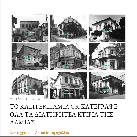
Απριλίου 17, 2026
ΤΟ KALITERILAMIA.GR ΚΑΤΈΓΡΑΨΕ
ΌΛΑ ΤΑ ΔΙΑΤΗΡΗΤΈΑ ΚΤΊΡΙΑ ΤΗΣ
ΛΑΜΊΑΣ
Κοινή χρήση
Δημοσίευση σχολίου